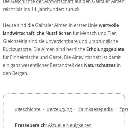
Die
Geschichte der Almwirtschaft
auf den Gailtaler Almen
reicht bis ins 14. Jahrhundert zurück.
Heute sind die Gailtaler Almen in erster Linie
wertvolle
landwirtschaftliche Nutzflächen
für Mensch und Tier.
Gleichzeitig sind sie
unverzichtbare und ursprüngliche
Rückzugsorte
. Die Almen sind herrliche
Erholungsgebiete
für Einheimische und Gäste. Die Almwirtschaft ist damit
ein ganz wesentlicher Bestandteil des
Naturschutzes
in
den Bergen.
#geschichte
•
#erzeugung
•
#almkaesepedia
•
#pr
Pressebereich
:
Aktuelle Neuigkeiten