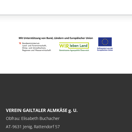
VEREIN GAILTALER ALMKÄSE g. U.
Obfrau: Elisabeth Buchacher
AT-9631 Jenig, Rattendorf 57