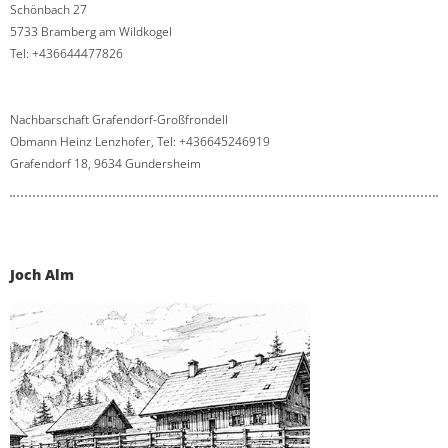
Schönbach 27
5733 Bramberg am Wildkogel
Tel: +436644477826
Nachbarschaft Grafendorf-Großfrondell
Obmann Heinz Lenzhofer, Tel: +436645246919
Grafendorf 18, 9634 Gundersheim
Joch Alm