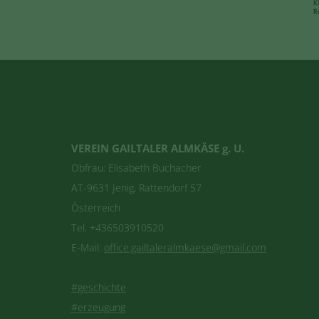
VEREIN GAILTALER ALMKÄSE g. U.
Obfrau: Elisabeth Buchacher
AT-9631 Jenig, Rattendorf 57
Österreich
Tel. +436503910520
E-Mail:
office.gailtaleralmkaese@gmail.com
#geschichte
#erzeugung