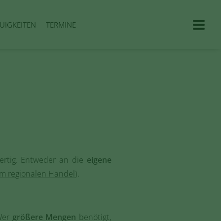
UIGKEITEN
TERMINE
ertig. Entweder an die
eigene
im regionalen Handel
).
 Wer
größere Mengen
benötigt,