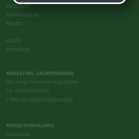
#erzeugung
#almkaesepedia
#kaufen
#suche
#newsletter
MARKETING, GRUPPENREISEN
the Lounge interactive design GmbH
Tel. +4369912647680
E-Mail:
ingo.ortner@thelounge.net
PRESSE DOWNLOADS
Pressetexte