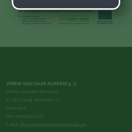
VEREIN GAILTALER ALMKÄSE g. U.
Obfrau: Elisabeth Buchacher
AT-9631 Jenig, Rattendorf 57
Österreich
Tel. +436503910520
E-Mail:
office.gailtaleralmkaese@gmail.com