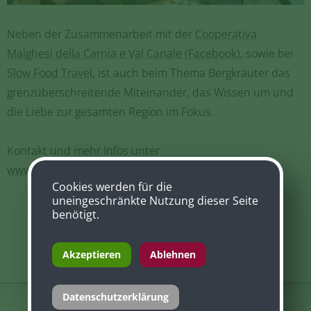
Neben der Zusammenarbeit mit der
Cooperativa
Malghesi della Carnia e Val Canale (Facebook)
, sowie bei
Slow Food Travel
, ist auch beim Thema Bergkräuter das
grenzüberschreitende Miteinander, das Wissen um und
die Liebe zur gesamten Region im Fokus.
Kontakt und mehr Infos unter
www.suedalpen.net/accademiadelleerbe
Cookies werden für die
uneingeschränkte Nutzung dieser Seite
benötigt.
Akzeptieren
Ablehnen
Datenschutzerklärung