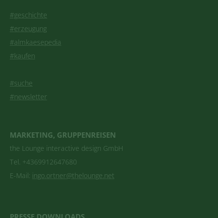
#geschichte
#erzeugung
#almkaesepedia
#kaufen
#suche
#newsletter
MARKETING, GRUPPENREISEN
the Lounge interactive design GmbH
Tel. +4369912647680
E-Mail:
ingo.ortner@thelounge.net
PRESSE DOWNLOADS