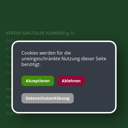
VEREIN GAILTALER ALMKÄSE g. U.
Obfrau: Elisabeth Buchacher
AT-9631 Jenig, Rattendorf 57
Cookies werden für die
Österreich
uneingeschränkte Nutzung dieser Seite
benötigt.
Tel. +436503910520
E-Mail:
office.gailtaleralmkaese@gmail.com
Akzeptieren
Ablehnen
#geschichte
#erzeugung
Datenschutzerklärung
#almkaesepedia
#kaufen