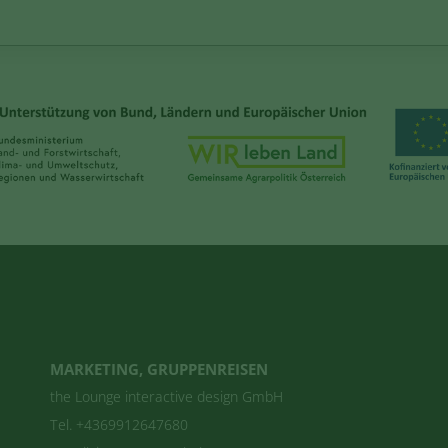
MARKETING, GRUPPENREISEN
the Lounge interactive design GmbH
Tel. +4369912647680