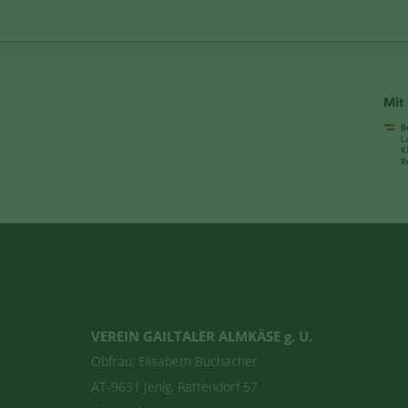
VEREIN GAILTALER ALMKÄSE g. U.
Obfrau: Elisabeth Buchacher
AT-9631 Jenig, Rattendorf 57