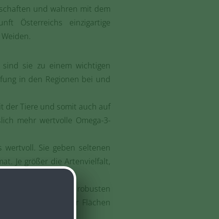
ndschaften und wahren mit dem
ft Österreichs einzigartige
d Weiden.
n sind sie zu einem wichtigen
pfung in den Regionen bei und
it der Tiere und somit auch auf
slich mehr wertvolle Omega-3-
wertvoll. Sie geben seltenen
t. Je größer die Artenvielfalt,
sind es die kurzen, robusten
 unbewirtschafteter Flächen