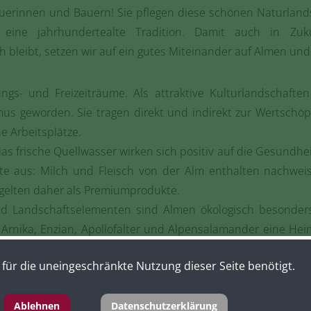
äuerinnen und Bauern! Sie pflegen diese schönen Naturla
eine jahrhundertealte Tradition. Damit auch in Zukun
ch bleibt, setzen wir auf ein gutes Miteinander auf Almen un
ngs- und Freizeiträume. Als attraktive Kulturlandschafte
us geworden. Sie tragen direkt und indirekt zur Wertschö
e Arbeitsplätze.
as frische Quellwasser wirken sich positiv auf die Gesundhe
te aus: Milch und Fleisch von der Alm enthalten nachwei
 gelten daher als Premiumprodukte.
d Landschaftselementen sind Almen ökologisch besonders 
Arnika, Enzian, Apollofalter und Alpensalamander eine Heima
hnräder des Ökosystems ineinander.
für die uneingeschränkte Nutzung dieser Seite benötigt.
ahren durch Bodenerosion, Muren und Lawinen. Im Winter 
tz zu den langen Halmen und biegsamen Zwergsträuchern
Ablehnen
Datenschutzerklärung
n können.