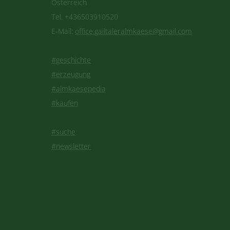
Österreich
Tel. +436503910520
E-Mail:
office.gailtaleralmkaese@gmail.com
#geschichte
#erzeugung
#almkaesepedia
#kaufen
#suche
#newsletter