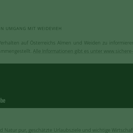
GEN UMGANG MIT WEIDEVIEH
erhalten auf Österreichs Almen und Weiden zu informieren
sammengestellt.
Alle Informationen gibt es unter www.siche
 Natur pur, geschätzte Urlaubsziele und wichtige Wirtschaf