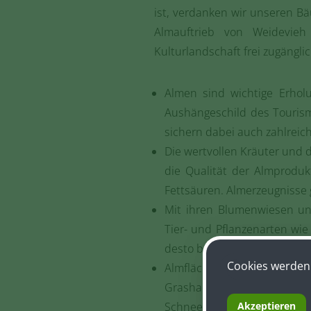
ist, verdanken wir unseren B
Almauftrieb von Weidevieh 
Kulturlandschaft frei zugängli
Almen sind wichtige Erholu
Aushängeschild des Tourism
sichern dabei auch zahlreich
Die wertvollen Kräuter und d
die Qualität der Almproduk
Fettsäuren. Almerzeugnisse
Mit ihren Blumenwiesen un
Tier- und Pflanzenarten wie 
desto besser greifen die Za
Cookies werden 
Almflächen verringern Gef
Grashalme, die im Gegensa
Akzeptieren
Schneemassen besser halte