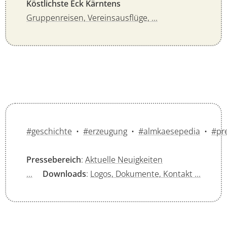
Köstlichste Eck Kärntens
Gruppenreisen, Vereinsausflüge, ...
#geschichte
•
#erzeugung
•
#almkaesepedia
•
#pr
Pressebereich
:
Aktuelle Neuigkeiten
...
Downloads
:
Logos, Dokumente, Kontakt ...