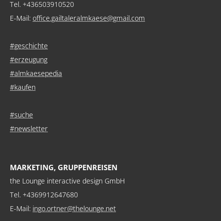
Tel. +436503910520
E-Mail:
office.gailtaleralmkaese@gmail.com
#geschichte
#erzeugung
#almkaesepedia
#kaufen
#suche
#newsletter
MARKETING, GRUPPENREISEN
the Lounge interactive design GmbH
Tel. +4369912647680
E-Mail:
ingo.ortner@thelounge.net