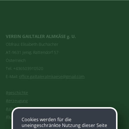
VEREIN GAILTALER ALMKÄSE g. U.
Obfrau: Elisabeth Buchacher
AT-9631 Jenig, Rattendorf 57
Österreich
Tel. +436503910520
E-Mail:
office.gailtaleralmkaese@gmail.com
#geschichte
#erzeugung
#almkaesepedia
#kaufen
Cookies werden für die
uneingeschränkte Nutzung dieser Seite