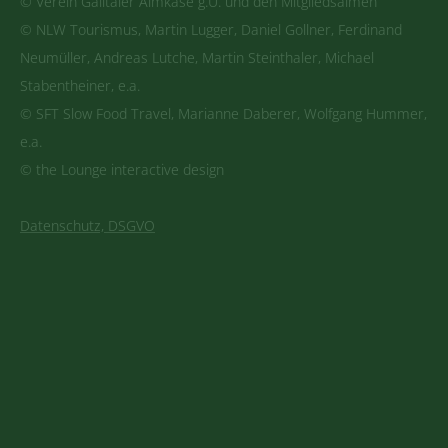
© Verein Gailtaler Almkäse g.U. und den Mitgliedsalmen
© NLW Tourismus, Martin Lugger, Daniel Gollner, Ferdinand
Neumüller, Andreas Lutche, Martin Steinthaler, Michael
Stabentheiner, e.a.
© SFT Slow Food Travel, Marianne Daberer, Wolfgang Hummer,
e.a.
© the Lounge interactive design
Datenschutz, DSGVO