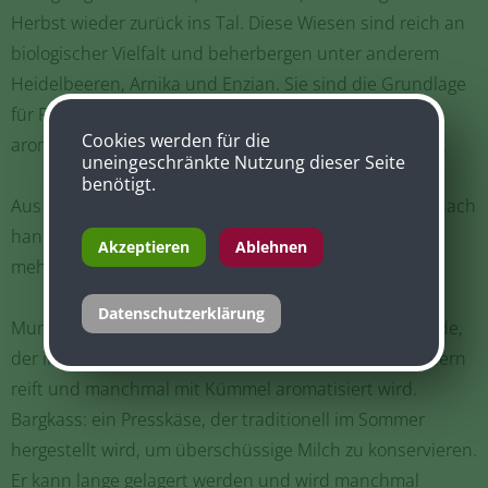
Herbst wieder zurück ins Tal. Diese Wiesen sind reich an
biologischer Vielfalt und beherbergen unter anderem
Heidelbeeren, Arnika und Enzian. Sie sind die Grundlage
für Rohmilch von herausragender Qualität, die
Cookies werden für die
aromatisch ist und eng mit dem Terroir verbunden ist.
uneingeschränkte Nutzung dieser Seite
benötigt.
Aus dieser Milch stellen die Bäuerinnen und Bauern nach
handwerklichen, nicht pasteurisierten Methoden
Akzeptieren
Ablehnen
mehrere traditionelle Bauernkäsesorten her.
Datenschutzerklärung
Munster fermier: ein Weichkäse mit gewaschener Rinde,
der in der Regel mindestens 21 Tage auf Fichtenbrettern
reift und manchmal mit Kümmel aromatisiert wird.
Bargkass: ein Presskäse, der traditionell im Sommer
hergestellt wird, um überschüssige Milch zu konservieren.
Er kann lange gelagert werden und wird manchmal