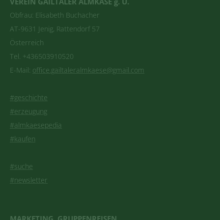
VEREIN GAILTALER ALMKÄSE g. U.
Obfrau: Elisabeth Buchacher
AT-9631 Jenig, Rattendorf 57
Österreich
Tel. +436503910520
E-Mail:
office.gailtaleralmkaese@gmail.com
#geschichte
#erzeugung
#almkaesepedia
#kaufen
#suche
#newsletter
MARKETING, GRUPPENREISEN